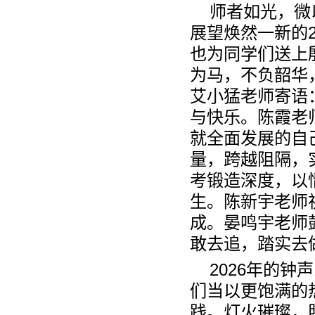
师者如光，微
展望焕然一新的
也为同学们送上
为马，不负韶华
艾小猛老师寄语
与快乐。陈霞老
就全面发展的自
量，跨越阻隔，
考锻造深度，以
生。陈新宇老师
成。晏鸣宇老师
敢去追，踏实去
2026
年的钟声
们当以更饱满的
践。灯火璀璨，