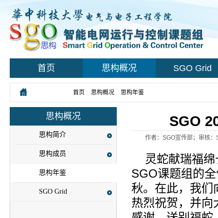
首页
思构概况
SGO Grid
您所在的位置：
首页
>
思构概况
>
思构年鉴
> 正文
思构概况
SGO 
思构简介
作者：SGO宣传部；审核：S
思构成员
灵蛇献瑞福绵
SGO
课题组的全
思构年鉴
秋。在此，我们
SGO Grid
热烈祝贺，并向
感谢。送别福蛇