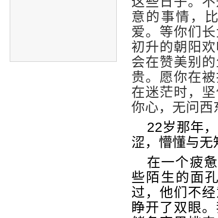
这些日子
。
不
意的事情，
爱。等你们长
初升的朝阳欢
会在赞美别的
贵。愿你在被
在迷茫时，坚
你心，无问西
22
岁那年，
涩，懵懂与无
在一个疲
些陌生的面
过，他们不经
睁开了双眼。