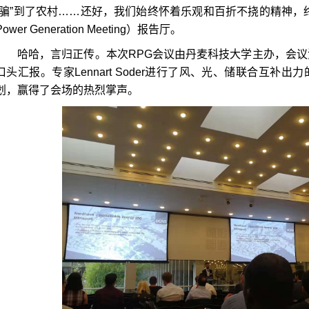
骗
”
到了农村
……
还好，我们始终怀着乐观和百折不挠的精神，
Power Generation Meeting
）报告厅。
哈哈，言归正传。本次
RPG
会议由丹麦科技大学主办，会议
口头汇报。专家
Lennart Soder
进行了风、光、储联合互补出力
划，赢得了会场的热烈掌声。