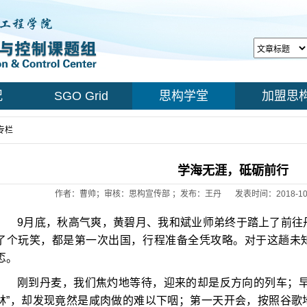
况
SGO Grid
思构学堂
加盟思
专栏
> 正文
学海无涯，砥砺前行
作者：曹帅；审核：思构宣传部 ；发布：王丹
发表时间：2018-10
9
月底，秋高气爽，黄碧月、我和斌业师弟终于踏上了前往
了个玩笑，都是第一次出国，行程准备全凭攻略。对于这趟未
忑。
刚到丹麦，我们焦灼地等待，迎来的却是反方向的列车；
林
”
，却发现竟然是咸肉做的难以下咽；第一天开会，按照谷歌