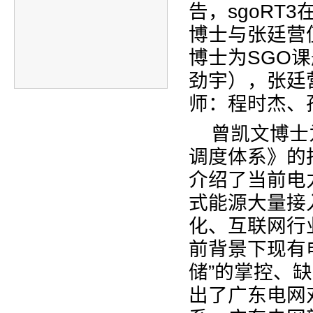
告，
sgoRT3
博士与张廷营
博士为
SGO
课
劲宇），张廷
师：程时杰、
曾凯文博士
调度体系》的
介绍了当前电
式能源大量接
化、互联网行
前背景下现有
储”的掌控、
出了广东电网