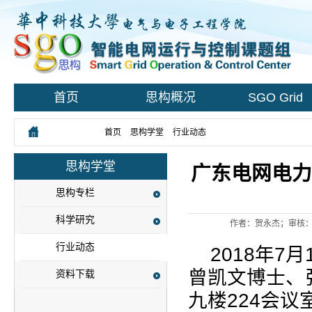
首页
思构概况
SGO Grid
您所在的位置：
首页
>
思构学堂
>
行业动态
> 正文
思构学堂
广东电网电力
思构专栏
科学研究
作者：贺永杰；审核：
行业动态
2018
年
7
月
曾凯文博士、
资料下载
九楼
224
会议