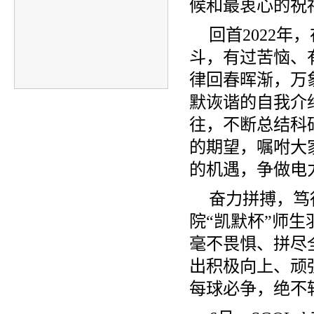
候和最衷心的祝
回首2022年
斗，有过苦恼、
律回春晖渐，万
默诙谐的自我介绍
往，不断总结科
的期望，嘱咐大
的机遇，争做电
奋力拼搏，笃行
院“凯默杯”师
毫不畏惧、拼尽全
出积极向上、顽
每球必争，绝不