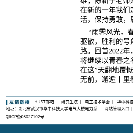
维；陈新宇老师则鼓
在新的一年我们
活，保持勇敢，
“
雨霁风光，
驱散，胜利的号
路。回首2022
年
将继续以青春之
在这”
天翻地覆慨
无前，
邂逅十里
HUST邮箱
|
研究生院
|
电工技术学会
|
华中科
地址：湖北省武汉市华中科技大学电气大楼电力系
网站管理入口
|
鄂ICP备05027102号