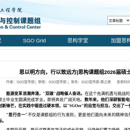
况
SGO Grid
思构学堂
加盟思
思以明方向，行以致远方|思构课题组2026届
作者：SGO宣传部；审核：SGO宣传部 ；发布：SGO宣传部-黄之焕
发表时间：
能源变革浪潮奔涌，
"双碳"战略催人奋进。
在这个充满机遇与挑战的
硕士毕业生圆满完成学业，即将奔赴广阔天地。
数年来，他们深耕智能电
创新锋芒，在实践中锻造过硬本领，以"SGOer"的自觉与担当，交出了
"思行合一"
不仅是课题组的行为准则，更是他们面向未来的精神信
标。
本期风采展，展示这群青年学子的成长风貌，记录他们蓄力扬帆、逐