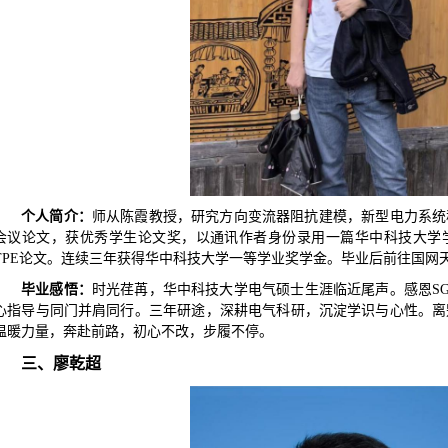
个人简介
：
师从陈霞教授，研究方向变流器阻抗建模，新型电力系统
会议论文，获优秀学生论文奖，以通讯作者身份录用一篇华中科技大学
TPE论文。连续三年获得华中科技大学一等学业奖学金。
毕业后前往
国网
毕业感悟：
时光荏苒，华中科技大学电气硕士生涯临近尾声。感恩
S
心指导与同门并肩同行。三年研途，深耕电气科研，沉淀学识与心性。离
温暖力量，奔赴前路，初心不改，步履不停。
三、廖乾超