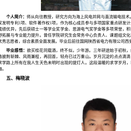
个人简介：
师从向往教授，研究方向为海上风电并网与直流输电技术
家发明专利1项、软件著作权1项，作为核心成员参与多项国家重点研发
成绩优异，先后获硕士一等学业奖学金、思源电气奖学金等多项荣誉，积
野拓展与专业能力提升。曾任学院研究生会常务中心负责人、课题组文化
优秀志愿者，综合素质全面发展。毕业后前往国网陕西省电力有限公司西
毕业感悟：
欲买桂花同载酒，终不似，少年游。三年研途始于初秋，
路披荆斩棘、风雨兼程，再回首，轻舟已过万重山。岁月沉淀的点点滴滴
求学路上所有在我人生天色未明时出现的提灯人。这段温暖的求学岁月，
海。
五、梅晓波