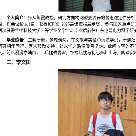
个人简介
：
师从陈霞教授，研究方向构网型变流器的暂态稳定性分析
篇，EI会议论文1篇，获得ICPRE 2025最佳海报展示奖，参与国家重
两次获得华中科技大学一等学业奖学金
。
毕业后前往
广东电网电力科学研
毕业感悟：
三载研途，步履匆匆。在文献与实验中沉淀学识，于迷茫
同窗相伴同行，家人鼓励支持，让求学之路温暖且坚定。此间收获的不
气。前路漫漫亦灿灿，此后褪去青涩，怀揣热忱与初心奔赴山海，脚踏实
二、李文田