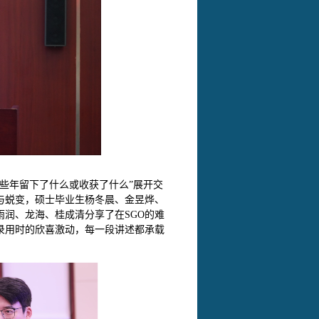
这些年留下了什么或收获了什么
”
展开交
与蜕变，硕士毕业生杨冬晨、金昱烨、
润、龙海、桂成清分享了在SGO的难
录用时的欣喜激动，每一段讲述都承载