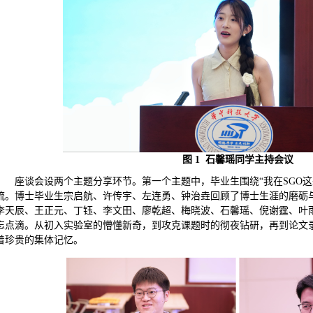
图
1
石馨瑶同学主持会议
座谈会设两个主题分享环节。第一个主题中，毕业生围绕“
我在SGO
流。博士毕业生宗启航、许传宇、左连勇、钟治垚回顾了博士生涯的磨砺
李天辰、王正元、丁钰、李文田、廖乾超、梅晓波、石馨瑶、倪谢霆、叶雨
忘点滴。从初入实验室的懵懂新奇，到攻克课题时的彻夜钻研，再到论文
着珍贵的集体记忆。