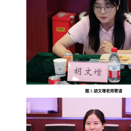
图
5
胡文增老师寄语