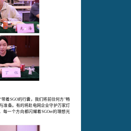
“
带着SGO的行囊，我们将前往何方
”
畅
与准备。有的将赴电网企业守护万家灯
每一个方向都闪耀着SGO
er的理想光