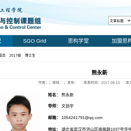
况
SGO Grid
思构学堂
加盟思
成员
>
2017级
>
博士生
> 正文
熊永新
作者：；审核： ；发布：
发表时间：2017-09-15
本
姓名：
熊永新
导师：
文劲宇
邮箱：
1054241791@qq.com
地址：
湖北省武汉市洪山区珞喻路
1037
号华