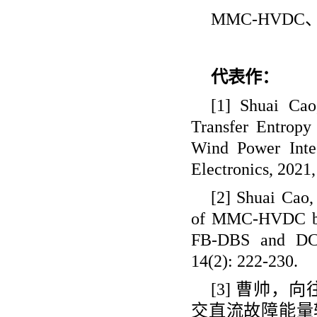
MMC-HV
代表作：
[1] Shuai Ca
Transfer Entrop
Wind Power Integ
Electronics, 2021
[2] Shuai Cao,
of MMC-HVDC bas
FB-DBS and DCC
14(2): 222-230.
[3] 曹帅
交直流故障能量