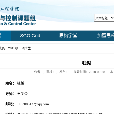
况
SGO Grid
思构学堂
加盟思
成员
>
2015级
>
硕士生
> 正文
钱越
作者：；审核： ；发布：
发表时间：2018-09-28
本
姓名：
钱越
导师：
王少荣
邮箱：
1163085127@qq.com