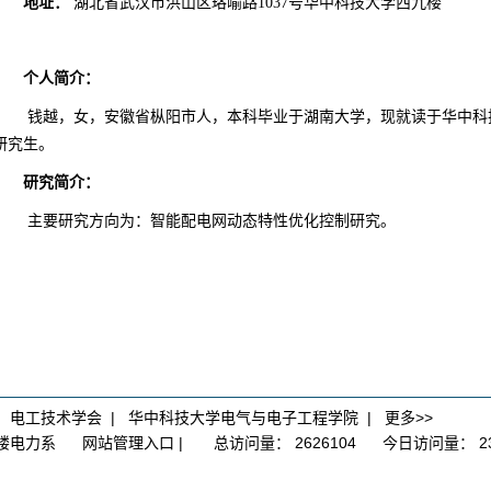
地址：
湖北省武汉市洪山区珞喻路
1037号华中科技大学西九楼
个人简介：
钱越
，
女
，
安徽省枞阳
市人，本科毕业于
湖南大学
，现就读于华中科
研究生。
研究简介：
主要研究方向为：
智能配电网动态特性优化控制研究
。
|
电工技术学会
|
华中科技大学电气与电子工程学院
|
更多>>
大楼电力系
网站管理入口
|
总访问量：
2626104
今日访问量：
2