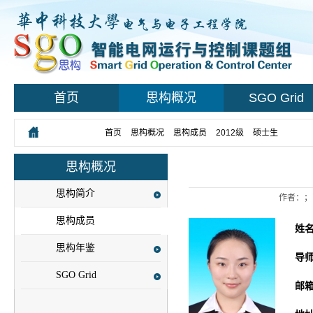
首页
思构概况
SGO Grid
您所在的位置：
首页
>
思构概况
>
思构成员
>
2012级
>
硕士生
> 正文
思构概况
思构简介
作者：；
思构成员
姓
思构年鉴
导
SGO Grid
邮