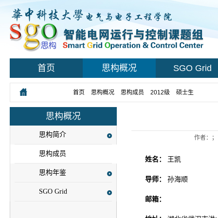
首页
思构概况
SGO Grid
您所在的位置：
首页
>
思构概况
>
思构成员
>
2012级
>
硕士生
> 正文
思构概况
思构简介
作者：；
思构成员
姓名：
王凯
思构年鉴
导师：
孙海顺
SGO Grid
邮箱：