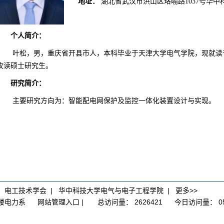
地址：
湖北省武汉市洪山区珞喻路
1037号华
个人简介：
叶松，
男
，
重庆
省
开县
市人，本科毕业于
天津大学电气学院
，现就读
攻读硕士研究生。
研究简介：
主要研究方向为：
智能配电网保护及监控一体化装置设计与实现
。
|
电工技术学会
|
华中科技大学电气与电子工程学院
|
更多>>
大楼电力系
网站管理入口
|
总访问量：
2626421
今日访问量：
0