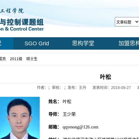
况
SGO Grid
思构学堂
加盟思
成员
>
2011级
>
硕士生
> 正文
叶松
作者：；审核： ；发布：王丹
发表时间：2018-09-27
姓名：
叶松
导师：
王少荣
邮箱：
qqyesong@126.com