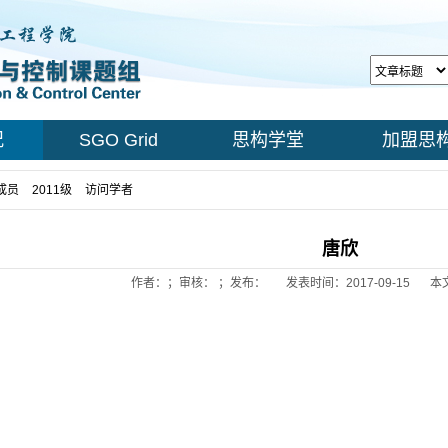
况
SGO Grid
思构学堂
加盟思
成员
>
2011级
>
访问学者
> 正文
唐欣
作者：；审核： ；发布：
发表时间：2017-09-15
本