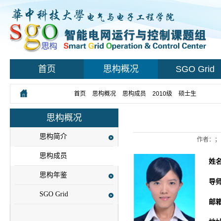
首页
思构概况
SGO Grid
您所在的位置：
首页
>
思构概况
>
思构成员
>
2010级
>
硕士生
> 正文
思构概况
思构简介
作者：；
思构成员
姓
思构年鉴
导
SGO Grid
邮