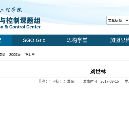
况
SGO Grid
思构学堂
加盟思
成员
>
2009级
>
博士生
> 正文
刘世林
作者：；审核： ；发布：
发表时间：2017-09-15
本