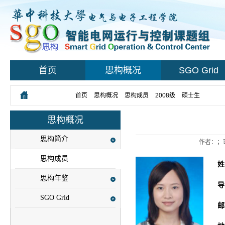
首页
思构概况
SGO Grid
您所在的位置：
首页
>
思构概况
>
思构成员
>
2008级
>
硕士生
> 正文
思构概况
思构简介
作者：；
思构成员
姓
思构年鉴
导
SGO Grid
邮