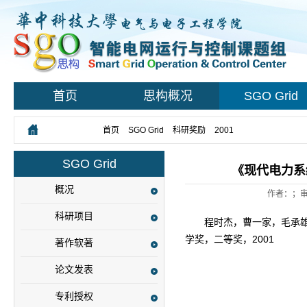
首页
思构概况
SGO Grid
您所在的位置：
首页
>
SGO Grid
>
科研奖励
>
2001
> 正文
SGO Grid
《现代电力系
概况
作者：；审
科研项目
程时杰，曹一家，毛承
学奖，二等奖，2001
著作软著
论文发表
专利授权