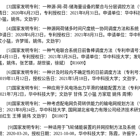
[3]国家发明专利：一种源-网-荷-储海量设备的聚合与分层调控方法（专利申
请日：2020年6月23日，专利授权日：2021年8月31日。申请单位：华
小猛，姚伟，文劲宇）
[4]国家发明专利：一种源网荷储多时间尺度统一协同调度方法和系统（专利申
申请日：2020年6月23日，专利授权日：2021年8月31日。申请单位：
艾小猛，许梦瑶，姚伟，文劲宇）
[5]国家发明专利：一种气电联合系统日前鲁棒调度方法（专利申请号：2019
年4月11日，专利授权日：2021年3月26日。申请单位：华中科技大学
猛，姚伟，张艺镨，胡世骏，徐斌）【R1609】
[6]国家发明专利：一种计及时段内不确定性的日前调度方法（专利号：ZL2
2019年11月12日，授权公告日：2021年5月18日，华中科技大学；文
[7]国家发明专利：一种应用于风电场出力平滑的储能配置方法（专利申请号：
2021年7月2日，华中科技大学；文劲宇 甘伟 艾小猛 方家琨 姚伟 周博）
[8]国家发明专利：一种考虑配电网负荷转供能力的输电网规划方法（专利申请
日：2021年8月24日，华中科技大学, 国网湖北省电力有限公司经济技术研
赵红生 王博 姚伟 文劲宇）【R1807】
[9]国家发明专利：一种适用于飞轮储能装置的并网控制方法及系统（专利申请
期：2020-03-20，授权日期：2021-10-08，华中科技大学：陈霞，许