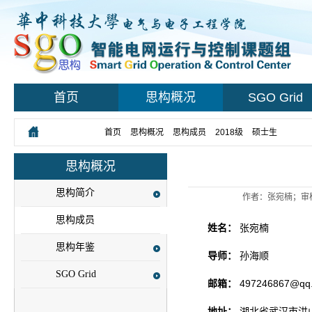
首页
思构概况
SGO Grid
您所在的位置：
首页
>
思构概况
>
思构成员
>
2018级
>
硕士生
> 正文
思构概况
思构简介
作者：张宛楠；审
思构成员
姓名：
张宛楠
思构年鉴
导师：
孙海顺
SGO Grid
邮箱：
497246867@qq
地址：
湖北省武汉市洪