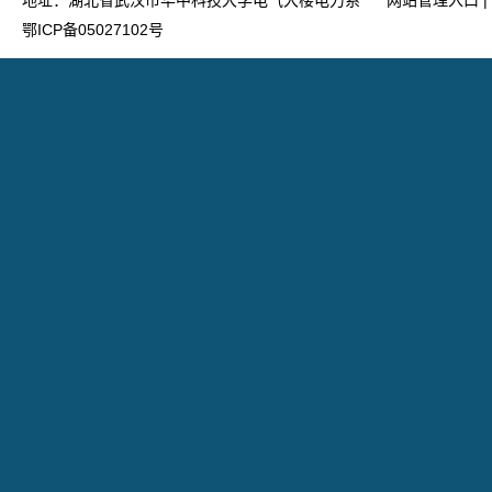
地址：湖北省武汉市华中科技大学电气大楼电力系
网站管理入口
|
鄂ICP备05027102号