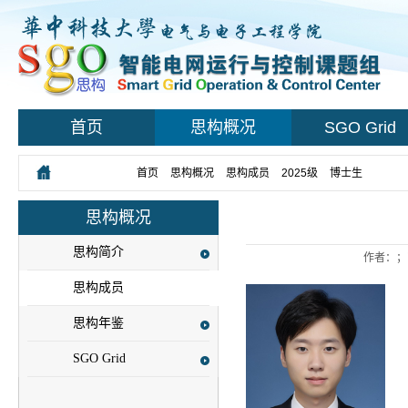
首页
思构概况
SGO Grid
您所在的位置：
首页
>
思构概况
>
思构成员
>
2025级
>
博士生
> 正文
思构概况
思构简介
作者：；
思构成员
思构年鉴
SGO Grid