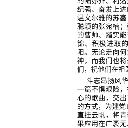
的陆亦齐、利落
纪强、奋发上进
温文尔雅的苏鑫
聪颖的张宛楠；
的曹帅、踏实能
锦、积极进取
阳。无论走向何
神，而我们也将
们，祝他们在祖
斗志昂扬风华
一篇不惧艰险，
心的歌曲，交出
的方式，为建党1
直挂云帆，将青
果应用在广袤无