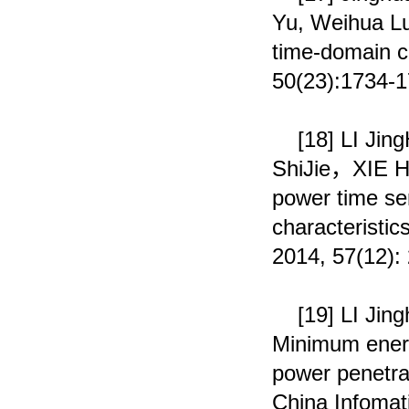
Yu, Weihua Luo
time-domain ch
50(23):1734-
[18]
LI Jin
ShiJie
，
XIE H
power time ser
characteristic
2014, 57(12):
[19]
LI Jin
Minimum energ
power penetrat
China Infomat