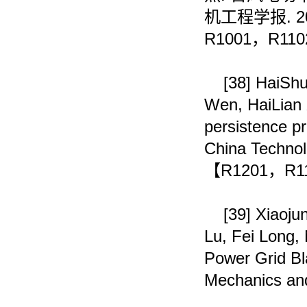
机工程学报
. 
R1001
，
R110
[38]
HaiShu
Wen, HaiLian 
persistence pr
China Technol
【
R1201
，
R1
[39]
Xiaoju
Lu, Fei Long,
Power Grid Bl
Mechanics and