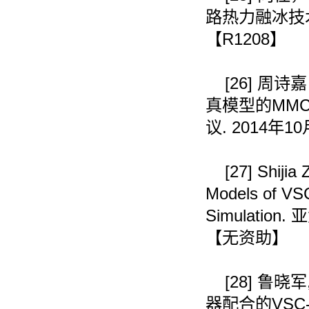
路热力融冰技
【
R1208
】
[26]
周诗嘉
真模型的
MM
议
. 2014
年
10
[27]
Shijia 
Models of VSC
Simulation.
亚
【无资助】
[28]
鲁晓军
器配合的
VSC