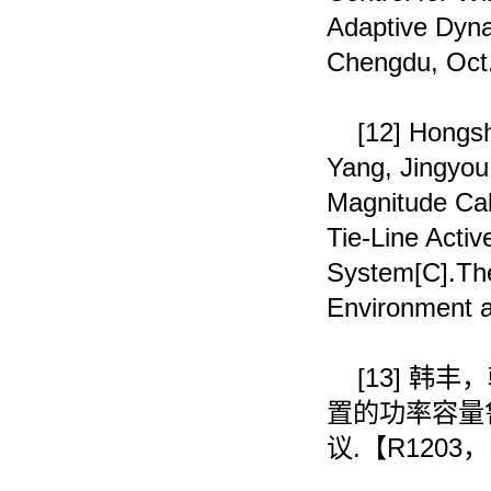
Adaptive Dy
Chengdu, Oct.
[12]
Hongsh
Yang, Jingyou 
Magnitude Calc
Tie-Line Acti
System[C].The
Environment a
[13]
韩丰，
置的功率容量
议
.
【
R1203
，