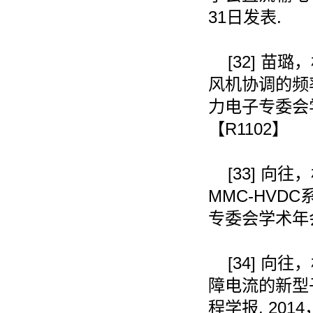
31
日发表
.
[32]
苗璐，
风机协调的频
力电子专委会
【
R1102
】
[33]
向往，
MMC-HVDC
专委会学术年
[34]
向往，
障电流的新型
程学报
. 2014