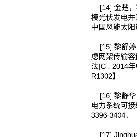
[14]
金楚，
模光伏发电并
中国风能太阳
[15]
黎舒婷
虑网架传输容
法
[C]. 2014
年
R1302
】
[16]
黎静华
电力系统可接
3396-3404
．
[17]
Jinghu