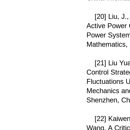
[20]
Liu, J.
Active Power O
Power Syste
Mathematics,
[21]
Liu Yua
Control Strat
Fluctuations 
Mechanics and
Shenzhen, Ch
[22]
Kaiwen
Wang. A Critic