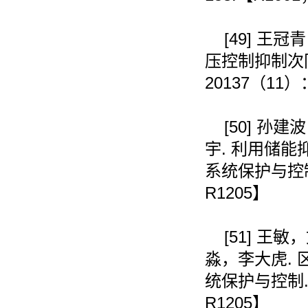
[49]
王冠青
压控制抑制次
20137
（
11
）
[50]
孙建波
宇
.
利用储能
系统保护与控
R1205
】
[51]
王敏，
淼，李大虎
.
统保护与控制
R1205
】