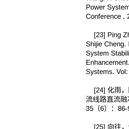
Power System[
Conference ,
[23]
Ping Z
Shijie Cheng.
System Stabil
Enhancement. 
Systems. Vol:
[24]
化雨，
流线路直流融
35
（
6
）：
86-
[25]
向往，