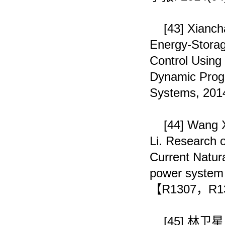
[43]
Xianch
Energy-Stora
Control Using
Dynamic Prog
Systems, 2014
[44]
Wang X
Li. Research 
Current Natur
power system 
【
R1307
，
R1
[45]
林卫星