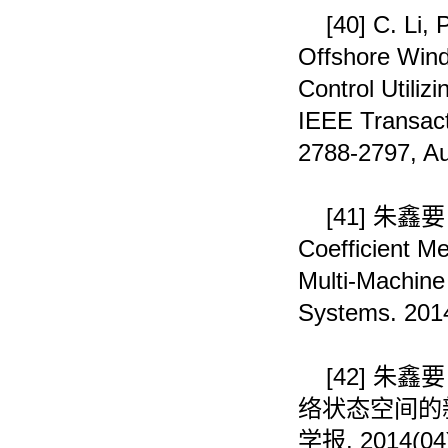
[40]
C. Li, 
Offshore Wind
Control Utiliz
IEEE Transacti
2788-2797, Au
[41]
朱鑫要
Coefficient M
Multi-Machin
Systems. 2014
[42]
朱鑫要
络状态空间的
学报
. 2014(04