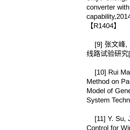
converter with
capability,20
【
R1404
】
[9]
张文峰
,
线路试验研究
[10]
Rui Ma
Method on Para
Model of Gene
System Tech
[11]
Y. Su, 
Control for W