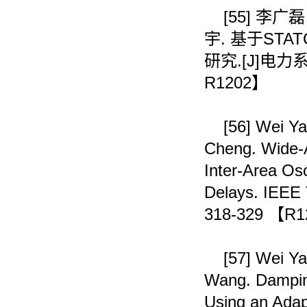
[55]
李广磊
宇
.
基于
STA
研究
.[J]
电力
R1202
】
[56]
Wei Ya
Cheng. Wide-A
Inter-Area Os
Delays. IEEE 
318-329
【
R1
[57]
Wei Ya
Wang. Damping
Using an Adap