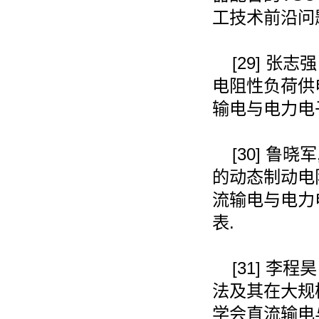
工技术前沿问
[29]
张志强
电阻性负荷供
输电与电力电
[30]
鲁晓军
的动态制动电
流输电与电力
表
.
[31]
李程昊
法及其在大规
学会直流输电