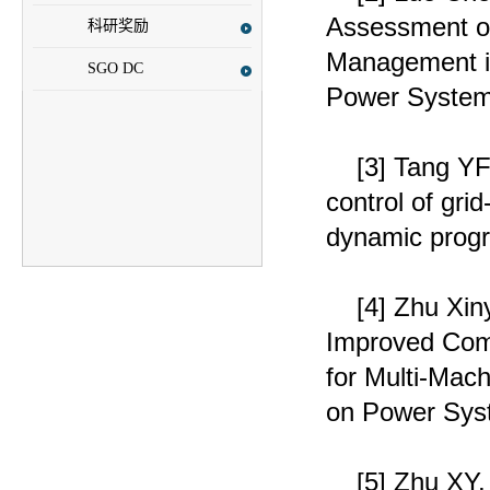
Assessment of
科研奖励
Management in
SGO DC
Power System
[3]
Tang YF
control of gr
dynamic prog
[4]
Zhu Xin
Improved Com
for Multi-Mac
on Power Syst
[5]
Zhu XY,