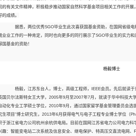
司的有关文件精神，积极稳步推动国家自然科学基金项目相关工作的开展
好的成绩。
据悉，两位优秀SGO毕业生此次喜获国基金资助，在国网省级
兢业业工作的一种肯定，同时也向更多的同行展示了SGO毕业生的实力和
得国基金的资助！
杨毅博士
杨毅，江苏东台人，博士，高级工程师，IEEE会员。先后就读
英国贝尔法斯特女王大学，2005年9月至2007年7月，就读于华中科技
自动化专业工学硕士学位，2010年9月，通过国家留学基金管理委员会选
究生项目”博士研究生，2013年6月获得电气与电子工程专业博士学位（Ph.D
职于浙江省电力公司杭州余杭供电局。目前在国网江苏省电力公司电力科
兴趣：智能变电站二次系统及信息安全、继电保护、特高压交直流电网、F