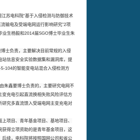
网江苏电科院“基于入侵检测与防御技术
流输电及受端电网运行影响研究”2项
业生杨毅和2014届SGO博士毕业生朱
毅博士负责，主要解决目前常规的入侵
电站信息安全实验数据集和漏洞库，提
0870-5-104的智能变电站混合入侵检测方
是由朱鑫要博士负责的，主要研究电网不
主变充电引起直流换相失败风险评估方
析研究多直流馈入受端电网主变充电对
上项目、青年基金项目、基地项目、
院获得立项资助的是青年基金项目，这
。后续，电科院将按照国网公司和省公