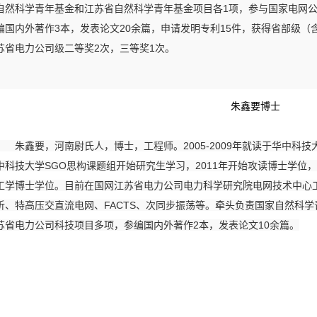
自然科学青年基金和江苏省自然科学青年基金项目各1项，参与国家电网
编国内外著作3本，发表论文20余篇，申请发明专利15件，获得省部级（
苏省电力公司级二等奖2次，三等奖1次。
朱鑫要博士
朱鑫要，河南尉氏人，博士，工程师。2005-2009年就读于华中科技大
中科技大学SGO思构课题组开始研究生学习，2011年开始攻读博士学位，
工学博士学位。目前在国网江苏省电力公司电力科学研究院电网技术中心
析、特高压交直流电网、FACTS、次同步振荡等。牵头负责国家自然科
苏省电力公司科技项目多项，参编国内外著作2本，发表论文10余篇。