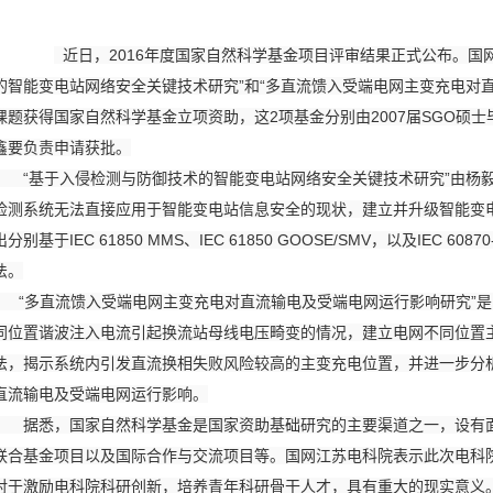
近日，2016年度国家自然科学基金项目评审结果正式公布。国
的智能变电站网络安全关键技术研究”和“多直流馈入受端电网主变充电对直
课题获得国家自然科学基金立项资助，这2项基金分别由2007届SGO硕士毕
鑫要负责申请获批。
“基于入侵检测与防御技
术的智能变电站网络安全关键技术研究”由杨
检测系统无法直接应用于智能变电站信息安全的现状，建立并升级智能变
出分别基于IEC 61850 MMS、IEC 61850 GOOSE/SMV，以及IEC 6
法。
“多直流馈入受端电网主变充电对直流输电及受端电网运行影响研究”
同位置谐波注入电流引起换流站母线电压畸变的情况，建立电网不同位置
法，揭示系统内引发直流换相失败风险较高的主变充电位置，并进一步分
直流输电及受端电网运行影响。
据悉，国家自然科学基金是国家资助基础研究的主要渠道之一，设有面
联合基金项目以及国际合作与交流项目等。国网江苏电科院表示此次电科
对于激励电科院科研创新，培养青年科研骨干人才，具有重大的现实意义