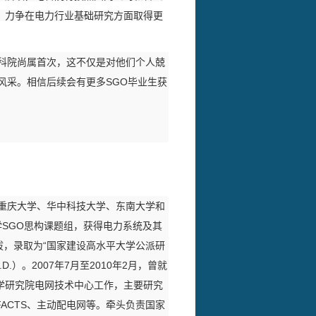
，力争在电力行业基础研究方面取得更
电科院尚属首次，这不仅是对他们个人兢
风采。相信后续会有更多SGO毕业生获
于重庆大学、华中科技大学、东南大学和
大学SGO思构课题组，获得电力系统及其
拔，录取为“国家建设高水平大学公派研
.）。2007年7月至2010年2月，曾就
学研究院电网技术中心工作，主要研究
ACTS、主动配电网等。牵头负责国家