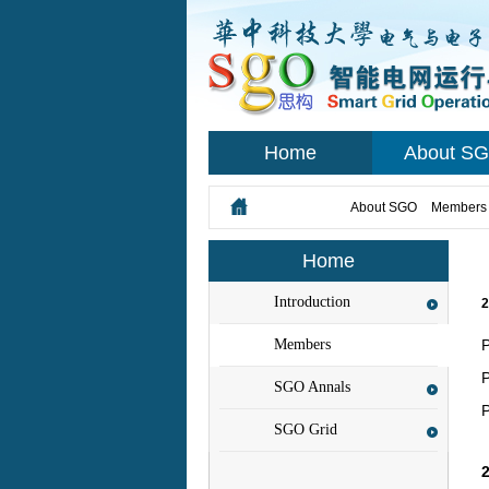
Home
About S
您所在的位置：
About SGO
>
Members
Home
Introduction
Members
SGO Annals
SGO Grid