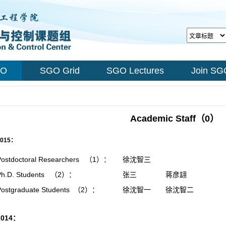
GO
SGO Grid
SGO Lectures
Join SG
Academic Staff（0）
2015：
Postdoctoral Researchers （1）：
徐沈智三
Ph.D. Students （2）：
张三
蒋彦翃
Postgraduate Students （2）：
徐沈智一
徐沈智二
2014：