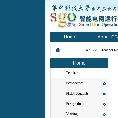
Home
About S
您所在的位置：
Join SGO
>
Teacher Re
Home
Teacher
Recruitment
Postdoctoral
Researchers
Ph.D. Students
Postgraduate
Students
Visiting