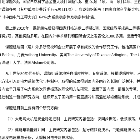
计划课题2项，国家自然科学基金重大项目课题1项、重点项目1项、面上项目4项、主
作课题多项（其中单项经费超千万元项目1项）。应邀组织编写了国家自然科学基金电
了《中国电气工程大典》中“电力系统稳定性及稳定控制”篇。
截止到2010年，课题组先后获得国家科技进步二等奖1项，国家级教学成果二等
等奖2项，其他奖励多项。在国内外学术期刊和国际会议上发表论文300多篇，出版专著
课题组与国（境）外多所高校和企业开展了卓有成效的合作研究工作，包括英国The University o
f Belfast、丹麦Aalborg University、美国The University of Texas at Arlington、
南洋理工大学、法国Alstom公司等。
从上世纪80年代开始，课题组系统地将自适应控制、专家系统、模糊逻辑控制、
能方法引入到电力系统优化与控制中，取得的成果得到国内外同行的长期广泛关注，并
国内较早开展了电力系统次同步振荡的理论和方法研究，出版了国内第一部相关专著
定控制这一新的研究方向，组织开发了国内第一套直接冷却高温超导磁储能系统，并
课题组目前主要有四个研究方向：
（1）大电网大机组安全稳定控制 主要研究内容包括：次同步振荡，低频振荡，
（2）储能与新能源并网 主要研究内容包括：超导磁储能技术，飞轮储能技术，
能源发电建模与分析，大规模风电并网技术等。