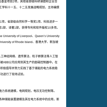
任基金项目2项，其他省部级科研课题和企业合
工学科十一五、十二五发展战略规划，主持编撰
奖1项，省部级自然科学一等奖1项、科技进步一
1部、译著1部，获得专利和软件版权10多项。
f Liverpool、Queen’s University
The University of Rhode Island、香港大学、新加坡
人工神经网络、遗传算法、粒子群算法等人工智
被ABB公司应用到其生产的励磁控制器中。在
。积极倡导并努力实践了基于储能的电力系统稳
成功进行了现场试验。
电力系统建模，电网规划，电压无功控制等。
各种储能装置建模及其在电力系统中的应用，新