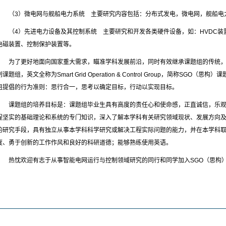
（3）微电网与舰船电力系统 主要研究内容包括：分布式发电，微电网，舰船电
（4）先进电力设备及其控制系统 主要研究和开发各类硬件设备，如：HVDC装置
电磁装置、控制保护装置等。
为了更好地面向国家重大需求，瞄准学科发展前沿，同时有效继承课题组的传统，
制课题组，英文全称为Smart Grid Operation & Control Group，简称SG
组提倡的行为准则：思行合一，思考以确定目标，行动以实现目标。
课题组的培养目标是：课题组毕业生具有高度的责任心和使命感，正直诚信，乐
程坚实的基础理论和系统的专门知识，深入了解本学科有关研究领域现状、发展方向
的研究手段，具有独立从事本学科科学研究或解决工程实际问题的能力，并在本学科
度、勇于创新的工作作风和良好的科研道德；能够熟练使用英语。
热忱欢迎有志于从事智能电网运行与控制领域研究的同行和同学加入SGO（思构