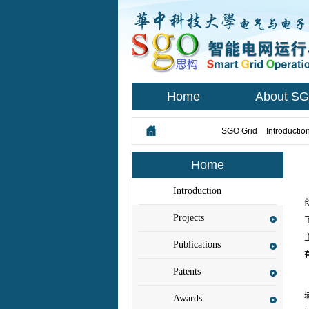
Home
About S
您所在的位置：
SGO Grid
>
Introductio
Home
Introduction
Projects
Publications
Patents
Awards