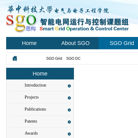
Home
About SGO
SGO Grid
您所在的位置：
SGO Grid
>
SGO DC
Home
Introduction
Projects
Publications
Patents
Awards