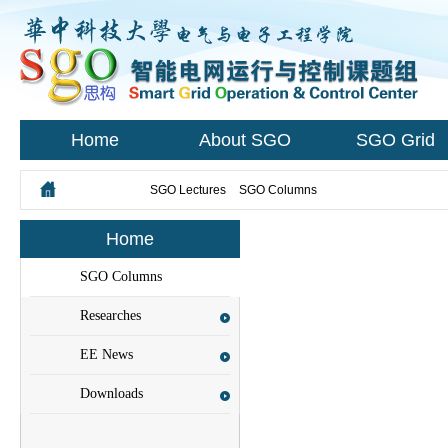
Home
About SGO
SGO Grid
您所在的位置：
SGO Lectures
>
SGO Columns
Home
SGO Columns
Researches
EE News
Downloads