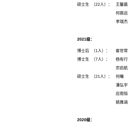
硕士生 （22人）：
王馨
何振
李瑞
2021级：
博士后 （1人）：
崔世常
博士生 （7人）：
杨有行
宗启航
硕士生 （21人）：
何曦
潘弘
应雨
姚雅
2020级：