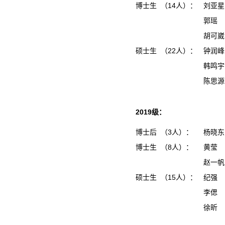
博士生 （14人）：
刘亚星
郭瑶
胡可崴
硕士生 （22人）：
钟润
韩鸣
陈思
2019级：
博士后 （3人）：
杨晓
博士生 （8人）：
黄莹
赵一
硕士生 （15人）：
纪强
李偲
徐昕