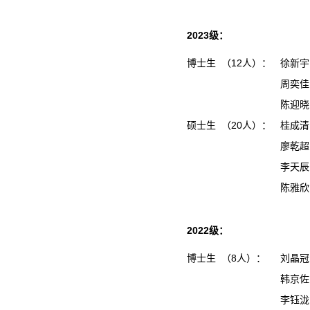
2023级：
博士生 （12人）：
徐新宇
周奕佳
陈迎晓
硕士生 （20人）：
桂成
廖乾
李天
陈雅
2022级：
博士生 （8人）：
刘晶冠
韩京佐
李钰泷