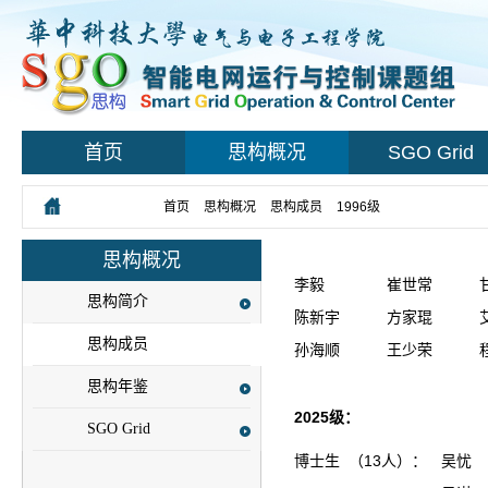
首页
思构概况
SGO Grid
您所在的位置：
首页
>
思构概况
>
思构成员
>
1996级
思构概况
李毅
崔世常
思构简介
陈新宇
方家琨
思构成员
孙海顺
王少荣
思构年鉴
2025级：
SGO Grid
博士生 （13人）：
吴忧