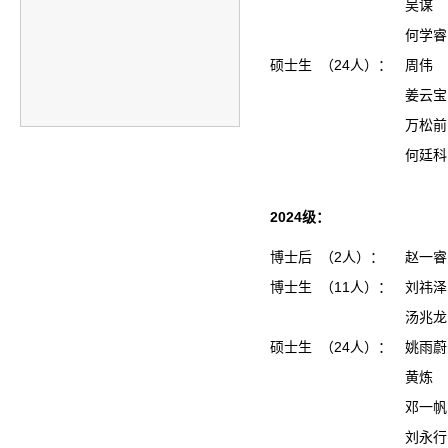
吴谋
何学睿
硕士生 （24人）：
周伟
姜云
万松
何廷
2024级：
博士后 （2人）：
赵一睿
博士生 （11人）：
刘祎泽
汤兆龙
硕士生 （24人）：
姚雨
黄炼
邓一
刘永