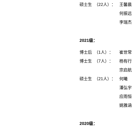
硕士生 （22人）：
王馨
何振
李瑞
2021级：
博士后 （1人）：
崔世常
博士生 （7人）：
杨有行
宗启航
硕士生 （21人）：
何曦
潘弘
应雨
姚雅
2020级：