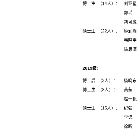
博士生 （14人）：
刘亚星
郭瑶
胡可崴
硕士生 （22人）：
钟润
韩鸣
陈思
2019级：
博士后 （3人）：
杨晓
博士生 （8人）：
黄莹
赵一
硕士生 （15人）：
纪强
李偲
徐昕