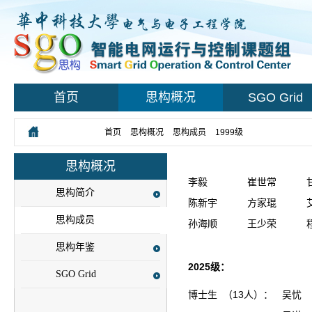
首页
思构概况
SGO Grid
您所在的位置：
首页
>
思构概况
>
思构成员
>
1999级
思构概况
李毅
崔世常
思构简介
陈新宇
方家琨
思构成员
孙海顺
王少荣
思构年鉴
2025级：
SGO Grid
博士生 （13人）：
吴忧