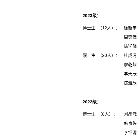
2023级：
博士生 （12人）：
徐新宇
周奕佳
陈迎晓
硕士生 （20人）：
桂成
廖乾
李天
陈雅
2022级：
博士生 （8人）：
刘晶冠
韩京佐
李钰泷