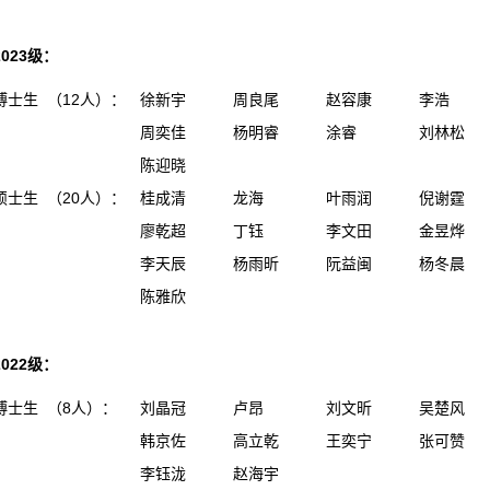
2023级：
博士生 （12人）：
徐新宇
周良尾
赵容康
李浩
周奕佳
杨明睿
涂睿
刘林松
陈迎晓
硕士生 （20人）：
桂成清
龙海
叶雨润
倪谢霆
廖乾超
丁钰
李文田
金昱烨
李天辰
杨雨昕
阮益闽
杨冬晨
陈雅欣
2022级：
博士生 （8人）：
刘晶冠
卢昂
刘文昕
吴楚风
韩京佐
高立乾
王奕宁
张可赞
李钰泷
赵海宇