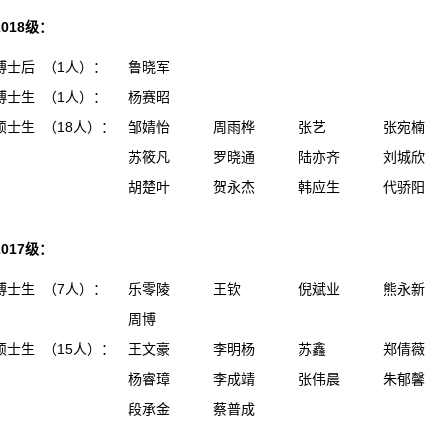
2018级：
博士后 （1人）：
鲁晓军
博士生 （1人）：
杨赛昭
硕士生 （18人）：
邹婧怡
周雨桦
张艺
张宛楠
苏筱凡
罗晓通
陆亦齐
刘城欣
胡楚叶
贺永杰
韩应生
代骄阳
2017级：
博士生 （7人）：
乐零陵
王钦
倪斌业
熊永新
周博
硕士生 （15人）：
王文豪
李明杨
苏鑫
郑倩薇
杨睿璋
李成靖
张伟晨
朱郁馨
段承金
蔡普成