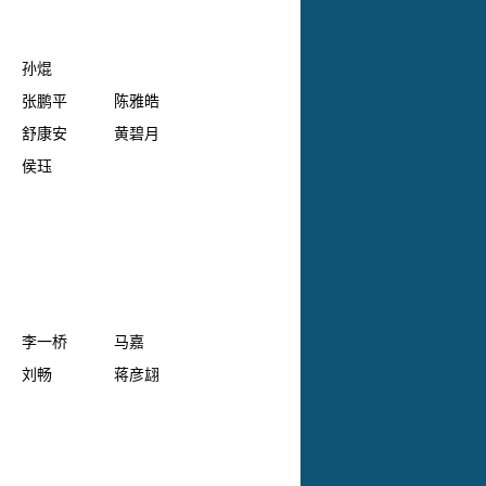
孙焜
张鹏平
陈雅皓
舒康安
黄碧月
侯珏
李一桥
马嘉
刘畅
蒋彦翃