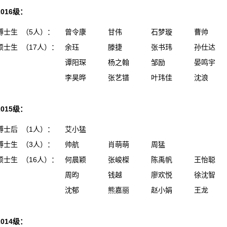
2016级：
博士生 （5人）：
曾令康
甘伟
石梦璇
曹帅
硕士生 （17人）：
余珏
滕捷
张书玮
孙仕达
谭阳琛
杨之翰
邹励
晏鸣宇
李昊晔
张艺镨
叶玮佳
沈浪
2015级：
博士后 （1人）：
艾小猛
博士生 （3人）：
帅航
肖萌萌
周猛
硕士生 （16人）：
何晨颖
张峻榤
陈禹帆
王怡聪
周昀
钱越
廖欢悦
徐沈智
沈郁
熊嘉丽
赵小娟
王龙
2014级：