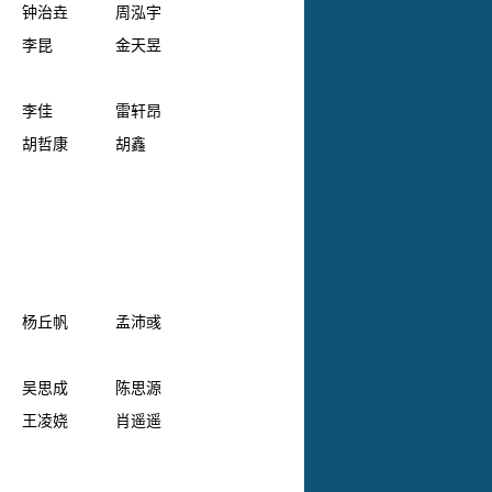
钟治垚
周泓宇
李昆
金天昱
李佳
雷轩昂
胡哲康
胡鑫
杨丘帆
孟沛彧
吴思成
陈思源
王凌娆
肖遥遥