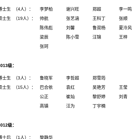
博士生 （4人）：
李梦柏
谢兴旺
郑超
李一鸣
硕士生 （19人）：
帅航
张艺涵
王科丁
张顺
陈伟彪
刘馨
鲁双杨
夏泠风
梁辰
陈小雪
汪锦
王梓
张珂
2013级：
博士生 （3人）：
鲁晓军
李哲超
郑雪筠
硕士生 （15人）：
巴合依
袁红
吴艳芳
王莹
公正
崔灿
黎舒婷
刘青
高镇
汪为
丁宇楠
2012级：
博士后 （1人）：
黎静华