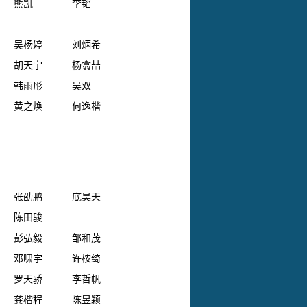
熊凯
李韬
吴杨婷
刘炳希
胡天宇
杨翕喆
韩雨彤
吴双
黄之焕
何逸楷
张劭鹏
底昊天
陈田骏
彭弘毅
邹和茂
邓啸宇
许桉绮
罗天骄
李哲帆
龚楷程
陈昱颖