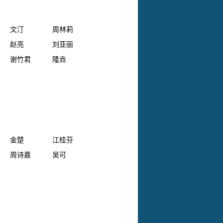
文汀
周林莉
赵亮
刘亚丽
谢竹君
隆垚
金楚
江桂芬
周诗嘉
吴可