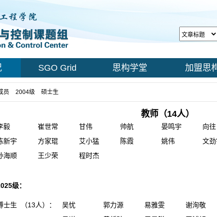
况
SGO Grid
思构学堂
加盟思
成员
>
2004级
>
硕士生
教师（14人）
李毅
崔世常
甘伟
帅航
晏鸣宇
向
陈新宇
方家琨
艾小猛
陈霞
姚伟
文
孙海顺
王少荣
程时杰
2025级：
博士生 （13人）：
吴忧
郭力源
易雅雯
谢洵敬