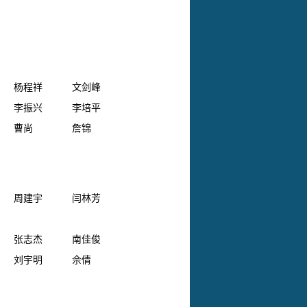
杨程祥
文剑峰
李振兴
李培平
曹尚
詹锦
周建宇
闫林芳
张志杰
南佳俊
刘宇明
佘倩