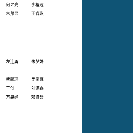
何昱亮
李程远
朱邦显
王睿琪
左连勇
朱梦姝
熊馨瑶
吴俊辉
王创
刘源森
万昱娴
邓贤哲