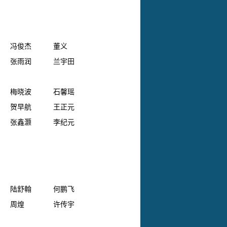
冯俊杰
董义
张雨润
兰宇田
梅晓波
石馨瑶
贺早航
王正元
张鑫灏
李纪元
陆舒翰
何鹏飞
周煌
许传宇