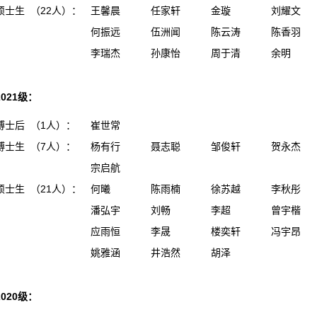
硕士生 （22人）：
王馨晨
任家轩
金璇
刘耀文
何振远
伍洲闻
陈云涛
陈香羽
李瑞杰
孙康怡
周于清
余明
2021级：
博士后 （1人）：
崔世常
博士生 （7人）：
杨有行
聂志聪
邹俊轩
贺永杰
宗启航
硕士生 （21人）：
何曦
陈雨楠
徐苏越
李秋彤
潘弘宇
刘畅
李超
曾宇楷
应雨恒
李晟
楼奕轩
冯宇昂
姚雅涵
井浩然
胡泽
2020级：