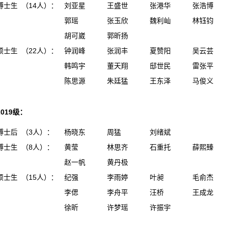
博士生 （14人）：
刘亚星
王盛世
张港华
张浩博
郭瑶
张玉欣
魏利屾
林钰钧
胡可崴
郭昕扬
硕士生 （22人）：
钟润峰
张润丰
夏赞阳
吴云芸
韩鸣宇
董天翔
邸世民
雷张平
陈思源
朱廷猛
王东泽
马俊义
2019级：
博士后 （3人）：
杨晓东
周猛
刘绪斌
博士生 （8人）：
黄莹
林思齐
石重托
薛熙臻
赵一帆
黄丹极
硕士生 （15人）：
纪强
李雨婷
叶昶
毛俞杰
李偲
李舟平
汪桥
王成龙
徐昕
许梦瑶
许振宇