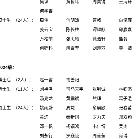
吴谋
黄哲玮
周昊锐
王浦轩
何学睿
硕士生 （24人）：
周伟
何明涛
曹畅
向俊珲
姜云宝
陈长柱
谭耀麒
邱嘉嘉
万松前
张思颖
徐浩轩
熊磊
何廷科
段霄羿
刘羡羽
黄一婧
2024级：
博士后 （2人）：
赵一睿
韦善阳
博士生 （11人）：
刘祎泽
司马天宇
张钊诚
林钧杰
汤兆龙
黄震斌
熊辉
葛子澄
硕士生 （24人）：
姚雨蔚
周婕
俞晨欣
张春苗
黄炼
秦新珂
罗力夫
郑双燕
邓一帆
杨镇鸿
韦仁博
吴炎
刘永行
罗巍陇
周莹莹
肖博