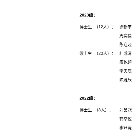
2023级：
博士生 （12人）：
徐新宇
周奕佳
陈迎晓
硕士生 （20人）：
桂成
廖乾
李天
陈雅
2022级：
博士生 （8人）：
刘晶冠
韩京佐
李钰泷