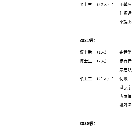
硕士生 （22人）：
王馨
何振
李瑞
2021级：
博士后 （1人）：
崔世常
博士生 （7人）：
杨有行
宗启航
硕士生 （21人）：
何曦
潘弘
应雨
姚雅
2020级：