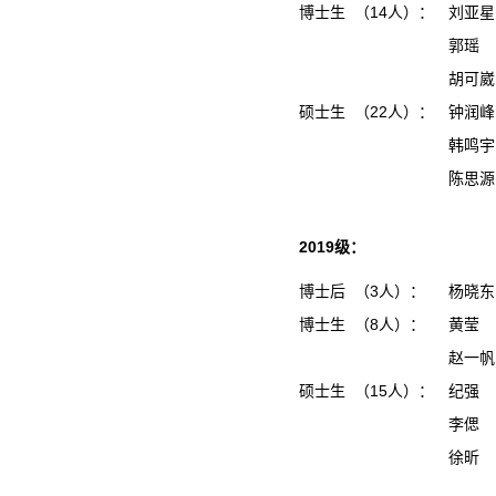
博士生 （14人）：
刘亚星
郭瑶
胡可崴
硕士生 （22人）：
钟润
韩鸣
陈思
2019级：
博士后 （3人）：
杨晓
博士生 （8人）：
黄莹
赵一
硕士生 （15人）：
纪强
李偲
徐昕