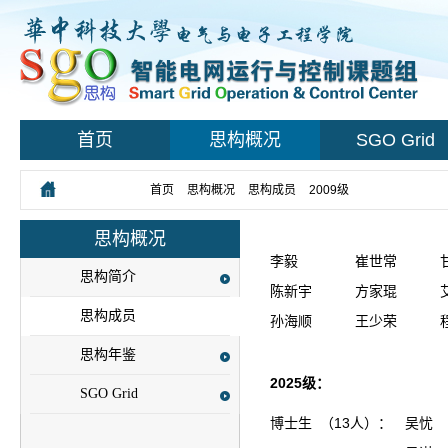
首页
思构概况
SGO Grid
您所在的位置：
首页
>
思构概况
>
思构成员
>
2009级
思构概况
李毅
崔世常
思构简介
陈新宇
方家琨
思构成员
孙海顺
王少荣
思构年鉴
2025级：
SGO Grid
博士生 （13人）：
吴忧