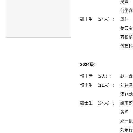
吴谋
何学睿
硕士生 （24人）：
周伟
姜云
万松
何廷
2024级：
博士后 （2人）：
赵一睿
博士生 （11人）：
刘祎泽
汤兆龙
硕士生 （24人）：
姚雨
黄炼
邓一
刘永