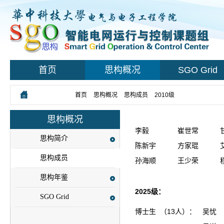
首页
思构概况
SGO Grid
您所在的位置：
首页
>
思构概况
>
思构成员
>
2010级
思构概况
李毅
崔世常
思构简介
陈新宇
方家琨
思构成员
孙海顺
王少荣
思构年鉴
2025级：
SGO Grid
博士生 （13人）：
吴忧