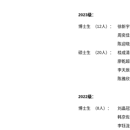
2023级：
博士生 （12人）：
徐新宇
周奕佳
陈迎晓
硕士生 （20人）：
桂成
廖乾
李天
陈雅
2022级：
博士生 （8人）：
刘晶冠
韩京佐
李钰泷