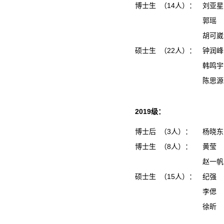
博士生 （14人）：
刘亚星
郭瑶
胡可崴
硕士生 （22人）：
钟润
韩鸣
陈思
2019级：
博士后 （3人）：
杨晓
博士生 （8人）：
黄莹
赵一
硕士生 （15人）：
纪强
李偲
徐昕