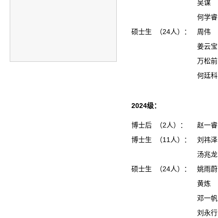
吴谋
何学睿
硕士生 （24人）：
周伟
姜云
万松
何廷
2024级：
博士后 （2人）：
赵一睿
博士生 （11人）：
刘祎泽
汤兆龙
硕士生 （24人）：
姚雨
黄炼
邓一
刘永