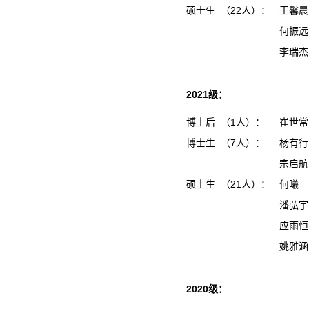
硕士生 （22人）：
王馨
何振
李瑞
2021级：
博士后 （1人）：
崔世常
博士生 （7人）：
杨有行
宗启航
硕士生 （21人）：
何曦
潘弘
应雨
姚雅
2020级：