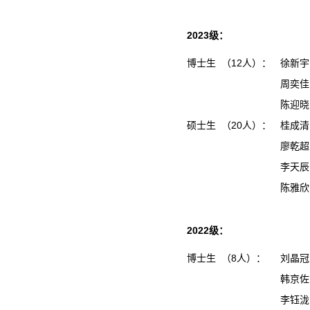
2023级：
博士生 （12人）：
徐新宇
周奕佳
陈迎晓
硕士生 （20人）：
桂成
廖乾
李天
陈雅
2022级：
博士生 （8人）：
刘晶冠
韩京佐
李钰泷