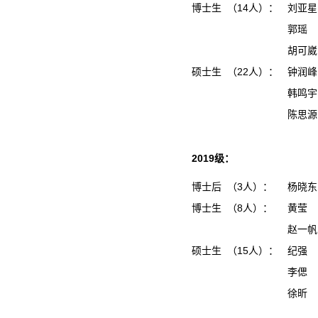
博士生 （14人）：
刘亚星
郭瑶
胡可崴
硕士生 （22人）：
钟润
韩鸣
陈思
2019级：
博士后 （3人）：
杨晓
博士生 （8人）：
黄莹
赵一
硕士生 （15人）：
纪强
李偲
徐昕