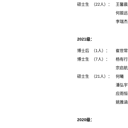
硕士生 （22人）：
王馨
何振
李瑞
2021级：
博士后 （1人）：
崔世常
博士生 （7人）：
杨有行
宗启航
硕士生 （21人）：
何曦
潘弘
应雨
姚雅
2020级：