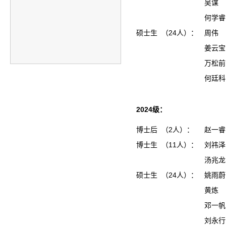
吴谋
何学睿
硕士生 （24人）：
周伟
姜云
万松
何廷
2024级：
博士后 （2人）：
赵一睿
博士生 （11人）：
刘祎泽
汤兆龙
硕士生 （24人）：
姚雨
黄炼
邓一
刘永