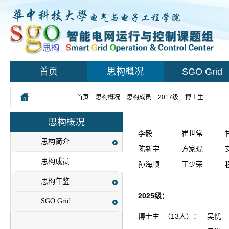
首页
思构概况
SGO Grid
您所在的位置：
首页
>
思构概况
>
思构成员
>
2017级
>
博士生
思构概况
李毅
崔世常
思构简介
陈新宇
方家琨
思构成员
孙海顺
王少荣
思构年鉴
2025级：
SGO Grid
博士生 （13人）：
吴忧